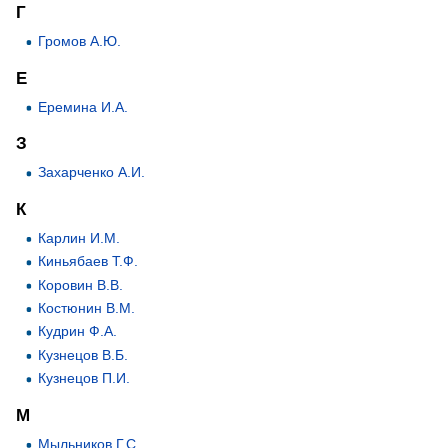
Г
Громов А.Ю.
Е
Еремина И.А.
З
Захарченко А.И.
К
Карлин И.М.
Киньябаев Т.Ф.
Коровин В.В.
Костюнин В.М.
Кудрин Ф.А.
Кузнецов В.Б.
Кузнецов П.И.
М
Мыльников Г.С.