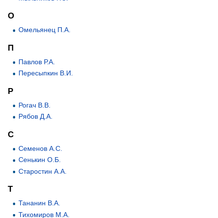
О
Омельянец П.А.
П
Павлов Р.А.
Пересыпкин В.И.
Р
Рогач В.В.
Рябов Д.А.
С
Семенов А.С.
Сенькин О.Б.
Старостин А.А.
Т
Тананин В.А.
Тихомиров М.А.