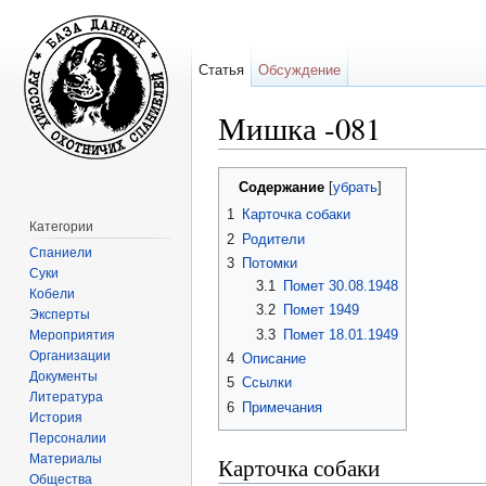
Статья
Обсуждение
Мишка -081
Перейти к:
навигация
,
поиск
Содержание
[
убрать
]
1
Карточка собаки
Категории
2
Родители
Спаниели
3
Потомки
Суки
3.1
Помет 30.08.1948
Кобели
3.2
Помет 1949
Эксперты
3.3
Помет 18.01.1949
Мероприятия
Организации
4
Описание
Документы
5
Ссылки
Литература
6
Примечания
История
Персоналии
Материалы
Карточка собаки
Общества