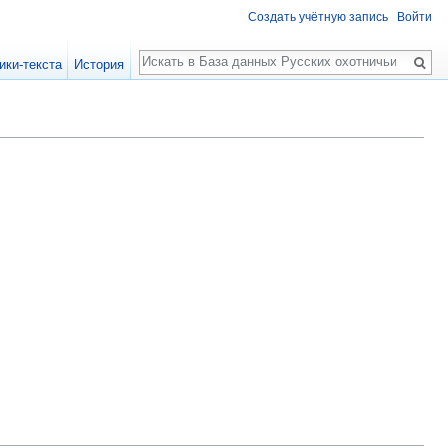
Создать учётную запись
Войти
Поиск
ики-текста
История