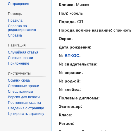
Сокращения
Кличка:
Мишка
Пол:
кобель
Помощь
Правила
Порода:
СП
Справка по
редактированию
Порода полное название:
спаниэл
Справка
Окрас:
Навигация
Дата рождения:
Случайная статья
№
ВПКОС
:
Свежие правки
Приложение
№ свидетельства:
№ справки:
Инструменты
Ссылки сюда
№ род-ой:
Связанные правки
№ клейма:
Спецстраницы
Версия для печати
Полевые дипломы:
Постоянная ссылка
Экстерьер:
Сведения о странице
Цитировать страницу
Класс:
Регион: