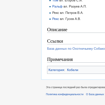
Том
вл. Егоров С.И.
Ральф
вл. Разуев А.П.
Рекс вл. Петров В.А.
Рекс
вл. Гусев А.В.
Описание
Ссылки
База данных по Охотничьему Собако
Примечания
Категория
:
Кобели
Эта страница последний раз была отредактирован
Политика конфиденциальности
О База данных 