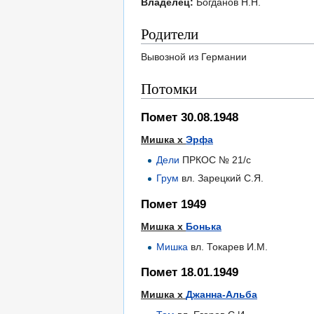
Владелец:
Богданов Н.Н.
Родители
Вывозной из Германии
Потомки
Помет 30.08.1948
Мишка х
Эрфа
Дели
ПРКОС № 21/с
Грум
вл. Зарецкий С.Я.
Помет 1949
Мишка х
Бонька
Мишка
вл. Токарев И.М.
Помет 18.01.1949
Мишка х
Джанна-Альба