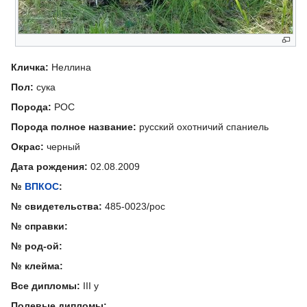
Кличка:
Неллина
Пол:
сука
Порода:
РОС
Порода полное название:
русский охотничий спаниель
Окрас:
черный
Дата рождения:
02.08.2009
№
ВПКОС
:
№ свидетельства:
485-0023/рос
№ справки:
№ род-ой:
№ клейма:
Все дипломы:
III у
Полевые дипломы: