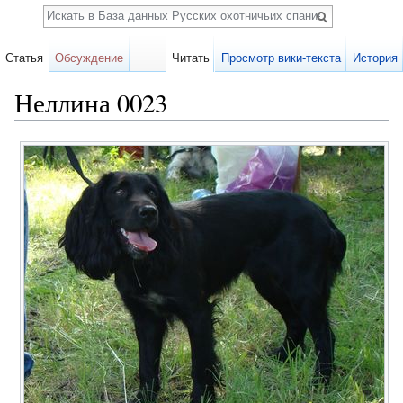
Поиск
Статья
Обсуждение
Читать
Просмотр вики-текста
История
Неллина 0023
Перейти к:
навигация
,
поиск
Карточка
собаки