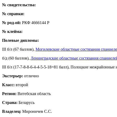
№ свидетельства:
№ справки:
№ род-ой:
РКФ 4666144 Р
№ клейма:
Полевые дипломы:
III б/л (67 баллов),
Могилевские областные состязания спаниел
б/д (60 баллов),
Ленинградские областные состязания спаниеле
III б/л (17-7-8-8-6-4-4-5-5-18=81 балл), Полоцкие межрайонные
Экстерьер:
отлично
Класс:
второй
Регион:
Витебская область
Страна:
Беларусь
Владелец:
Мироничев С.С.