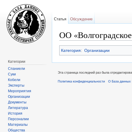
Статья
Обсуждение
ОО «Волгоградское
Перейти к:
навигация
,
поиск
Категория
:
Организации
Категории
Спаниели
Эта страница последний раз была отредактирован
Суки
Кобели
Политика конфиденциальности
О База данных 
Эксперты
Мероприятия
Организации
Документы
Литература
История
Персоналии
Материалы
Общества