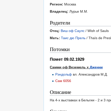
Регион:
Москва
Владелец:
Лурье М.М.
Родители
Отец:
Виш оф Саулс
/ Wish of Sauls
Мать:
Таис дю Прель
/ Thaïs de Pres
Потомки
Помет 09.02.1929
Самми оф Веземель х
Дженни
Рэндольф
вл. Александров М.Д.
Сам 6056
Описание
На 4-х выставках в Бельгии - 2 и 3 