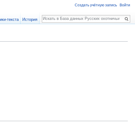
Создать учётную запись
Войти
Поиск
ики-текста
История