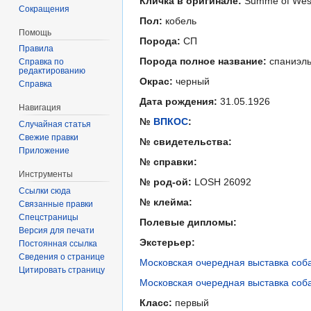
Кличка в оригинале:
Summe of Wes
Сокращения
Пол:
кобель
Помощь
Порода:
СП
Правила
Порода полное название:
спаниэл
Справка по
редактированию
Окрас:
черный
Справка
Дата рождения:
31.05.1926
Навигация
№
ВПКОС
:
Случайная статья
Свежие правки
№ свидетельства:
Приложение
№ справки:
Инструменты
№ род-ой:
LOSH 26092
Ссылки сюда
№ клейма:
Связанные правки
Спецстраницы
Полевые дипломы:
Версия для печати
Экстерьер:
Постоянная ссылка
Сведения о странице
Московская очередная выставка соба
Цитировать страницу
Московская очередная выставка соба
Класс:
первый