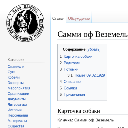
Статья
Обсуждение
Самми оф Веземель
Перейти к:
навигация
,
поиск
Содержание
[
убрать
]
1
Карточка собаки
Категории
2
Родители
Спаниели
3
Потомки
Суки
3.1
Помет 09.02.1929
Кобели
4
Описание
Эксперты
5
Ссылки
Мероприятия
Организации
6
Примечания
Документы
Литература
Карточка собаки
История
Персоналии
Кличка:
Самми оф Веземель
Материалы
Общества