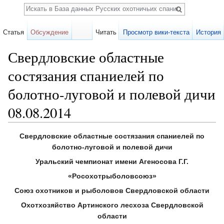
Поиск
Статья
Обсуждение
Читать
Просмотр вики-текста
История
Свердловские областные
состязания спаниелей по
болотно-луговой и полевой дичи
08.08.2014
Перейти к:
навигация
,
поиск
Свердловские областные состязания спаниелей по
болотно-луговой и полевой дичи
Уральский чемпионат имени Агеносова Г.Г.
«Росохотрыболовсоюз»
Союз охотников и рыболовов Свердловской области
Охотхозяйство Артинского лесхоза Свердловской
области