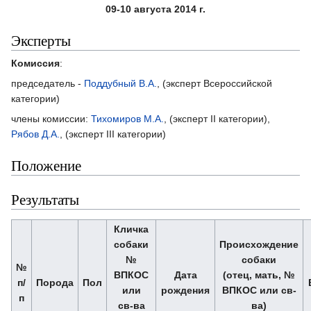
09-10 августа 2014 г.
Эксперты
Комиссия
:
председатель -
Поддубный В.А.
, (эксперт Всероссийской
категории)
члены комиссии:
Тихомиров М.А.
, (эксперт II категории),
Рябов Д.А.
, (эксперт III категории)
Положение
Результаты
Кличка
собаки
Происхождение
№
собаки
№
ВПКОС
Дата
(отец, мать, №
п/
Порода
Пол
или
рождения
ВПКОС или св-
п
св-ва
ва)