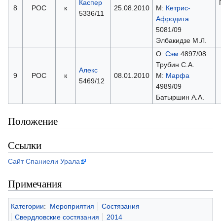
Каспер
8
РОС
к
25.08.2010
М:
Кетрис-
5336/11
Афродита
5081/09
Элбакидзе М.Л.
О:
Сэм
4897/08
Трубин С.А.
Алекс
9
РОС
к
08.01.2010
М:
Марфа
5469/12
4989/09
Батыршин А.А.
Положение
Ссылки
Сайт Спаниели Урала
Примечания
Категории
:
Мероприятия
Состязания
Свердловские состязания
2014