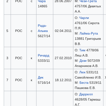
2
РОС
с
Чара
28.06.2007
М:
Чези-Грета
14865
4757/06 Девятых
А.А.
О:
Чарли
4761/06 Сирота
Рада-
П.Я.
5
РОС
с
Альма
02.04.2011
М:
Лайма-Рута
5627/14
13881 Григорьев
В.В.
О:
Тим
4778/06
Ричард
Ляш А.В.
3
РОС
к
27.02.2010
5333/11
М:
Дэзи
5072/09
Апарников А.В.
О:
Люк
5331/11
Дик
Самойленко И.В.
7
РОС
к
18.12.2011
5716/14
М:
Беста
5319/11
Пашкова Е.В.
О:
Даррелл
4628/05 Гармаш
А.Г.