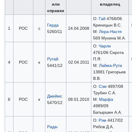
или
владелец
справки
О:
Гай
4768/06
Герда
Криницын В.C.
1
РОС
с
24.04.2008
5260/11
М:
Лера-Настя
569 Мухина М.А.
О:
Чарли
4761/06 Сирота
Рутай
П.Я.
4
РОС
к
02.04.2011
5441/12
М:
Лайма-Рута
13881 Григорьев
В.В.
О:
Сэм
4897/08
Трубин С.А.
Джеймс
6
РОС
к
08.01.2010
М:
Марфа
5470/12
4989/09
Батыршин А.А.
О:
Рэм
4417/02
Рада-
Рябов Д.А.