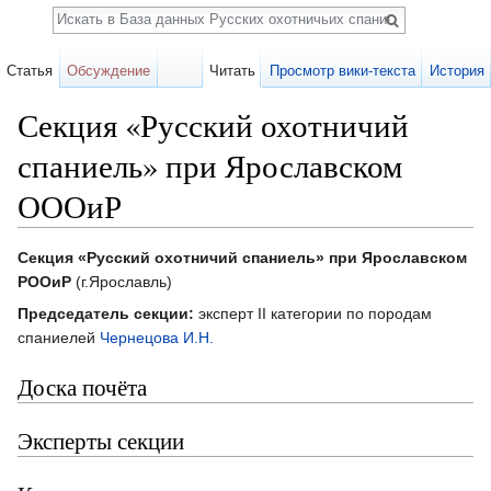
Поиск
Статья
Обсуждение
Читать
Просмотр вики-текста
История
Секция «Русский охотничий
спаниель» при Ярославском
ОООиР
Перейти к:
навигация
,
поиск
Секция «Русский охотничий спаниель» при Ярославском
РООиР
(г.Ярославль)
Председатель секции:
эксперт II категории по породам
спаниелей
Чернецова И.Н.
Доска почёта
Эксперты секции