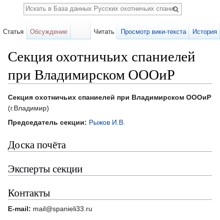
Поиск
Статья
Обсуждение
Читать
Просмотр вики-текста
История
Секция охотничьих спаниелей
при Владимирском ОООиР
Перейти к:
навигация
,
поиск
Секция охотничьих спаниелей при Владимирском ОООиР
(г.Владимир)
Председатель секции:
Рыжов И.В.
Доска почёта
Эксперты секции
Контакты
E-mail:
mail@spanieli33.ru