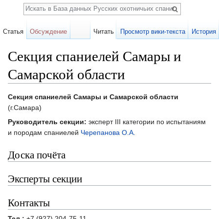
Поиск
Статья
Обсуждение
Читать
Просмотр вики-текста
История
Секция спаниелей Самары и
Самарской области
Перейти к:
навигация
,
поиск
Секция спаниелей Самары и Самарской области
(г.Самара)
Руководитель секции:
эксперт III категории по испытаниям
и породам спаниелей
Черепанова О.А.
Доска почёта
Эксперты секции
Контакты
Тел.:
+7 (927) 204-75-11