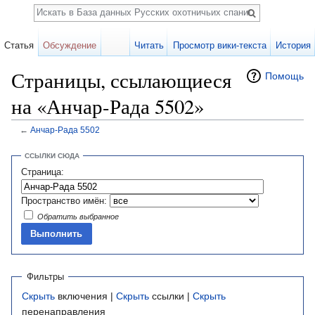
Поиск
Статья
Обсуждение
Читать
Просмотр вики-текста
История
Страницы, ссылающиеся
Помощь
на «Анчар-Рада 5502»
←
Анчар-Рада 5502
Перейти к:
навигация
,
поиск
ССЫЛКИ СЮДА
Страница:
Пространство имён:
Обратить выбранное
Фильтры
Скрыть
включения |
Скрыть
ссылки |
Скрыть
перенаправления