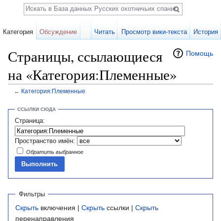
Поиск
Категория
Обсуждение
Читать
Просмотр вики-текста
История
Страницы, ссылающиеся
Помощь
на «Категория:Племенные»
←
Категория:Племенные
Перейти к:
навигация
,
поиск
ССЫЛКИ СЮДА
Страница:
Пространство имён:
Обратить выбранное
Фильтры
Скрыть
включения |
Скрыть
ссылки |
Скрыть
перенаправления