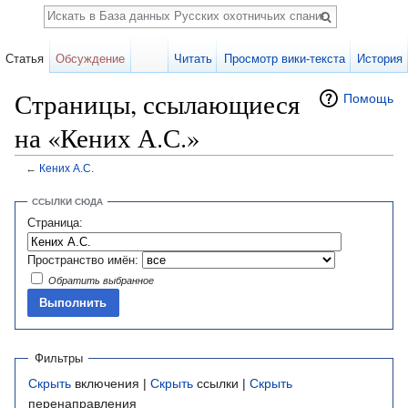
Поиск
Статья
Обсуждение
Читать
Просмотр вики-текста
История
Страницы, ссылающиеся
Помощь
на «Кених А.С.»
←
Кених А.С.
Перейти к:
навигация
,
поиск
ССЫЛКИ СЮДА
Страница:
Пространство имён:
Обратить выбранное
Фильтры
Скрыть
включения |
Скрыть
ссылки |
Скрыть
перенаправления