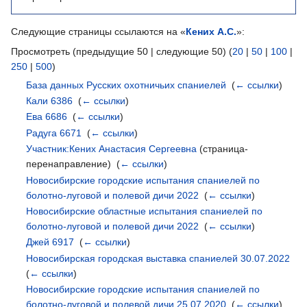
Следующие страницы ссылаются на «
Кених А.С.
»:
Просмотреть (предыдущие 50 | следующие 50) (
20
|
50
|
100
|
250
|
500
)
База данных Русских охотничьих спаниелей
‎
(
← ссылки
)
Кали 6386
‎
(
← ссылки
)
Ева 6686
‎
(
← ссылки
)
Радуга 6671
‎
(
← ссылки
)
Участник:Кених Анастасия Сергеевна
(страница-
перенаправление) ‎
(
← ссылки
)
Новосибирские городские испытания спаниелей по
болотно-луговой и полевой дичи 2022
‎
(
← ссылки
)
Новосибирские областные испытания спаниелей по
болотно-луговой и полевой дичи 2022
‎
(
← ссылки
)
Джей 6917
‎
(
← ссылки
)
Новосибирская городская выставка спаниелей 30.07.2022
‎
(
← ссылки
)
Новосибирские городские испытания спаниелей по
болотно-луговой и полевой дичи 25.07.2020
‎
(
← ссылки
)