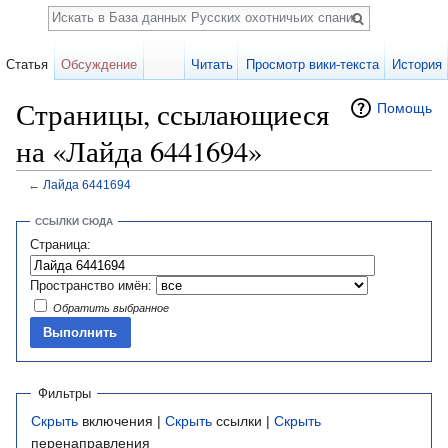
Поиск
Статья
Обсуждение
Читать
Просмотр вики-текста
История
Страницы, ссылающиеся
Помощь
на «Лайда 6441694»
←
Лайда 6441694
Перейти к:
навигация
,
поиск
ССЫЛКИ СЮДА
Страница:
Пространство имён:
Обратить выбранное
Фильтры
Скрыть
включения |
Скрыть
ссылки |
Скрыть
перенаправления