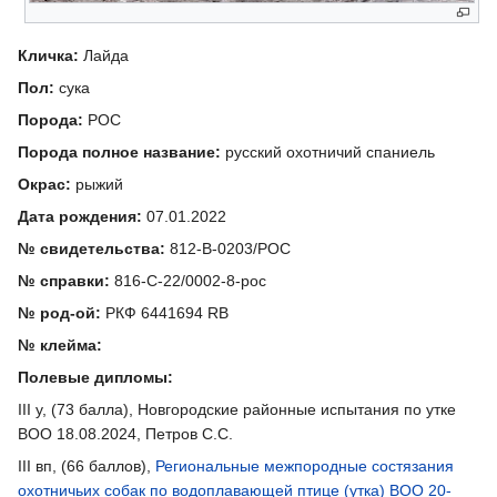
Кличка:
Лайда
Пол:
сука
Порода:
РОС
Порода полное название:
русский охотничий спаниель
Окрас:
рыжий
Дата рождения:
07.01.2022
№ свидетельства:
812-В-0203/РОС
№ справки:
816-С-22/0002-8-рос
№ род-ой:
РКФ 6441694 RB
№ клейма:
Полевые дипломы:
III у, (73 балла), Новгородские районные испытания по утке
ВОО 18.08.2024, Петров С.С.
III вп, (66 баллов),
Региональные межпородные состязания
охотничьих собак по водоплавающей птице (утка) ВОО 20-