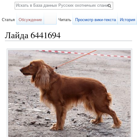
Поиск
Статья
Обсуждение
Читать
Просмотр вики-текста
История
Лайда 6441694
Перейти к:
навигация
,
поиск
Карточка
собаки