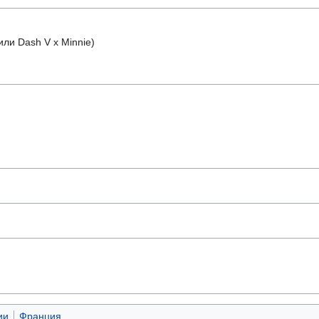
или Dash V x Minnie)
ии
Франция