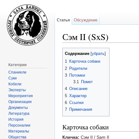
Статья
Обсуждение
Сэм II (SxS)
Перейти к:
навигация
,
поиск
Содержание
[
убрать
]
1
Карточка собаки
Категории
2
Родители
Спаниели
3
Потомки
Суки
3.1
Помет
Кобели
4
Описание
Эксперты
5
Характер
Мероприятия
Организации
6
Ссылки
Документы
7
Примечания
Литература
История
Карточка собаки
Персоналии
Материалы
Кличка:
Сэм II / Sam II
Общества