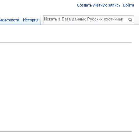
Создать учётную запись
Войти
Поиск
ики-текста
История