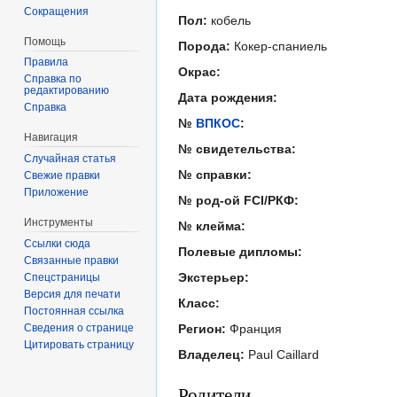
Сокращения
Пол:
кобель
Помощь
Порода:
Кокер-спаниель
Правила
Окрас:
Справка по
редактированию
Дата рождения:
Справка
№
ВПКОС
:
Навигация
№ свидетельства:
Случайная статья
№ справки:
Свежие правки
Приложение
№ род-ой FCI/РКФ:
Инструменты
№ клейма:
Ссылки сюда
Полевые дипломы:
Связанные правки
Экстерьер:
Спецстраницы
Версия для печати
Класс:
Постоянная ссылка
Сведения о странице
Регион:
Франция
Цитировать страницу
Владелец:
Paul Caillard
Родители