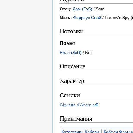
Отец:
Сэм (FxS)
/ Sam
Мать:
Фарроус Спай
/ Farrow's Spy (
Потомки
Помет
Нелл (SxR)
/ Nell
Описание
Характер
Ссылки
Gloriette d'Artemis
Примечания
Категории
:
Кобели
Кобели Франц