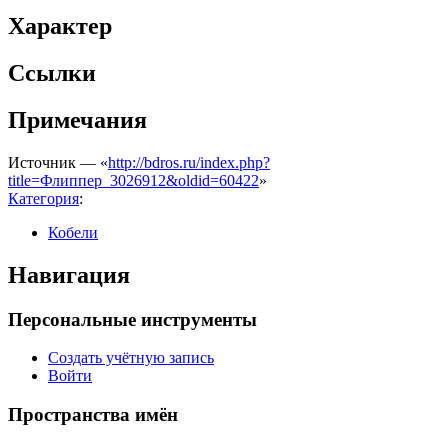
Характер
Ссылки
Примечания
Источник — «
http://bdros.ru/index.php?
title=Флиппер_3026912&oldid=60422
»
Категория
:
Кобели
Навигация
Персональные инструменты
Создать учётную запись
Войти
Пространства имён