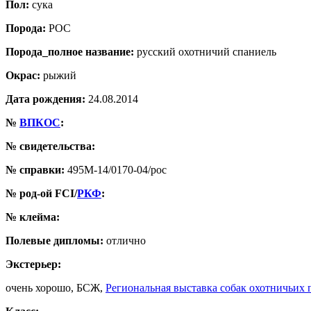
Пол:
сука
Порода:
РОС
Порода_полное название:
русский охотничий спаниель
Окрас:
рыжий
Дата рождения:
24.08.2014
№
ВПКОС
:
№ свидетельства:
№ справки:
495М-14/0170-04/рос
№ род-ой FCI/
РКФ
:
№ клейма:
Полевые дипломы:
отлично
Экстерьер:
очень хорошо, БСЖ,
Региональная выставка собак охотничьи