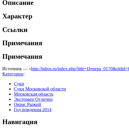
Описание
Характер
Ссылки
Примечания
Примечания
Источник — «
http://bdros.ru/index.php?title=Церера_0170&oldid
Категории
:
Суки
Суки Московской области
Московская область
Экстерьер Отлично
Окрас Рыжий
Год рождения 2014
Навигация