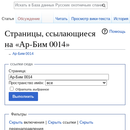
Поиск
Статья
Обсуждение
Читать
Просмотр вики-текста
История
Страницы, ссылающиеся
Помощь
на «Ар-Бим 0014»
←
Ар-Бим 0014
Перейти к:
навигация
,
поиск
ССЫЛКИ СЮДА
Страница:
Пространство имён:
Обратить выбранное
Фильтры
Скрыть
включения |
Скрыть
ссылки |
Скрыть
перенаправления