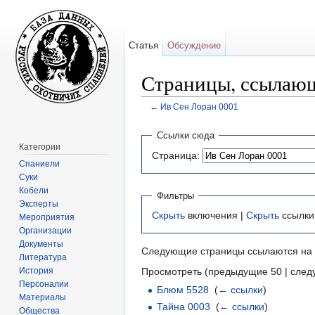
Статья
Обсуждение
Страницы, ссылающ
←
Ив Сен Лоран 0001
Перейти к:
навигация
,
поиск
Ссылки сюда
Категории
Страница:
Спаниели
Суки
Кобели
Фильтры
Эксперты
Скрыть
включения |
Скрыть
ссылки
Мероприятия
Организации
Документы
Следующие страницы ссылаются на
Литература
История
Просмотреть (предыдущие 50 | след
Персоналии
Блюм 5528
‎
(
← ссылки
)
Материалы
Тайна 0003
‎
(
← ссылки
)
Общества