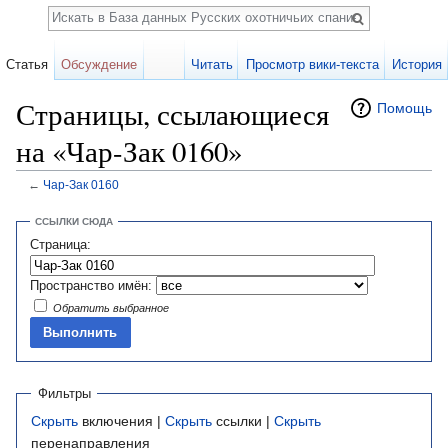
Поиск
Статья
Обсуждение
Читать
Просмотр вики-текста
История
Страницы, ссылающиеся
Помощь
на «Чар-Зак 0160»
←
Чар-Зак 0160
Перейти к:
навигация
,
поиск
ССЫЛКИ СЮДА
Страница:
Пространство имён:
Обратить выбранное
Фильтры
Скрыть
включения |
Скрыть
ссылки |
Скрыть
перенаправления