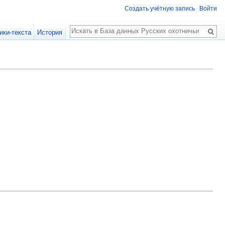
Создать учётную запись
Войти
Поиск
ики-текста
История