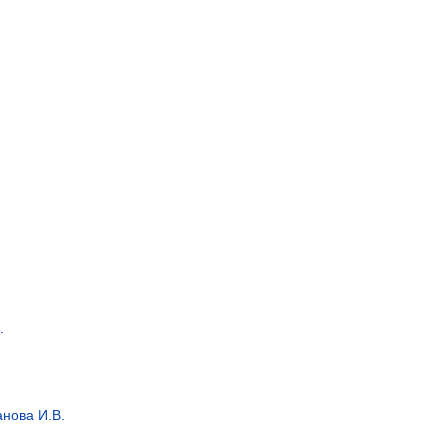
.
нова И.В.