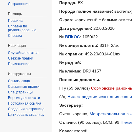
Порода:
ВХ
Сокращения
Порода полное название:
вахтельх
Помощь
Окрас:
коричневый с белыми отмет
Правила
Справка по
Дата рождения:
22.03.2020
редактированию
Справка
№
ВПКОС
:
1050/22
№ свидетельства:
831Н-2/вх
Навигация
Случайная статья
№ справки:
492-20/0014-01/вх
Свежие правки
№ род-ой:
Приложение
№ клейма:
DRJ 4157
Инструменты
Полевые дипломы:
Ссылки сюда
Связанные правки
III у (69 баллов)
Сормовские районны
Спецстраницы
б/д,
Нижегородские испытания спание
Версия для печати
Постоянная ссылка
Экстерьер:
Сведения о странице
Очень хорошо,
Межрегиональная выс
Цитировать страницу
Отлично, (90 баллов), БСМ, 99
Нижег
Класс:
второй