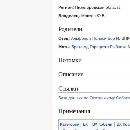
Регион:
Нижегородская область
Владелец:
Мокеев Ю.В.
Родители
Отец:
Альфонс з Полеси Бор
№ ВПКО
Мать:
Брита од Горецкего Рыбника
№
Потомки
Описание
Ссылки
База данных по Охотничьему Собако
Примечания
Категории
:
ВХ
ВХ Кобели
ВХ Коб