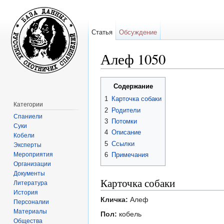
Статья
Обсуждение
Алеф 1050
Перейти к:
навигация
,
поиск
Содержание
1
Карточка собаки
Категории
2
Родители
Спаниели
3
Потомки
Суки
4
Описание
Кобели
5
Ссылки
Эксперты
Мероприятия
6
Примечания
Организации
Документы
Карточка собаки
Литература
История
Кличка:
Алеф
Персоналии
Материалы
Пол:
кобель
Общества