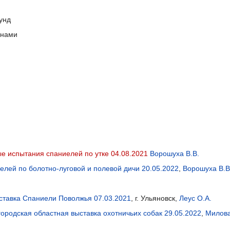
унд
инами
е испытания спаниелей по утке 04.08.2021
Ворошуха В.В.
лей по болотно-луговой и полевой дичи 20.05.2022
,
Ворошуха В.В
тавка Спаниели Поволжья 07.03.2021
, г. Ульяновск,
Леус О.А.
ородская областная выставка охотничьих собак 29.05.2022
,
Милова