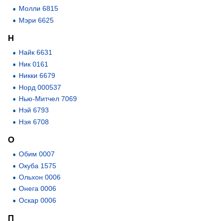
Молли 6815
Мэри 6625
Н
Найк 6631
Ник 0161
Никки 6679
Норд 000537
Нью-Митчел 7069
Нэй 6793
Нэя 6708
О
Обим 0007
Окуба 1575
Ольхон 0006
Онега 0006
Оскар 0006
П