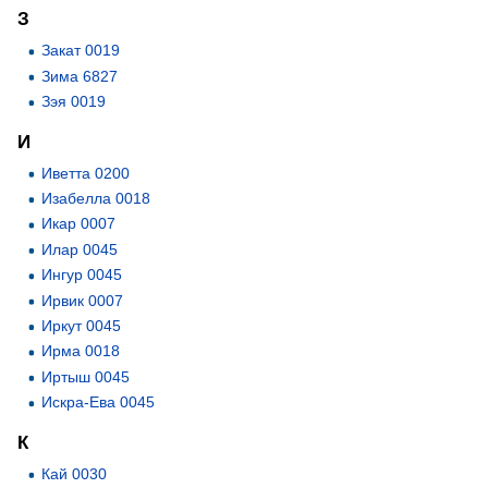
З
Закат 0019
Зима 6827
Зэя 0019
И
Иветта 0200
Изабелла 0018
Икар 0007
Илар 0045
Ингур 0045
Ирвик 0007
Иркут 0045
Ирма 0018
Иртыш 0045
Искра-Ева 0045
К
Кай 0030