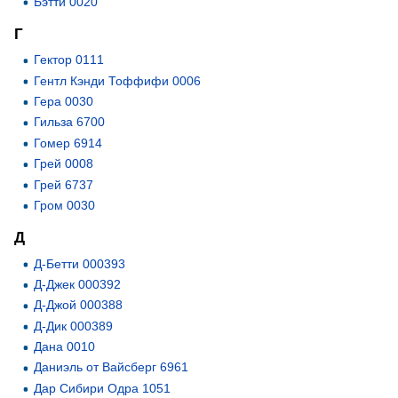
Бэтти 0020
Г
Гектор 0111
Гентл Кэнди Тоффифи 0006
Гера 0030
Гильза 6700
Гомер 6914
Грей 0008
Грей 6737
Гром 0030
Д
Д-Бетти 000393
Д-Джек 000392
Д-Джой 000388
Д-Дик 000389
Дана 0010
Даниэль от Вайсберг 6961
Дар Сибири Одра 1051