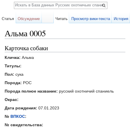
Поиск
Статья
Обсуждение
Читать
Просмотр вики-текста
История
Альма 0005
Перейти к:
навигация
,
поиск
Карточка собаки
Кличка:
Альма
Титулы:
Пол:
сука
Порода:
РОС
Порода полное название:
русский охотничий спаниель
Окрас:
Дата рождения:
07.01.2023
№
ВПКОС
:
№ свидетельства: