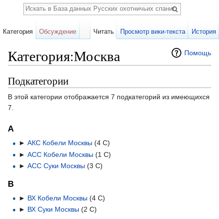
Поиск
Категория
Обсуждение
Читать
Просмотр вики-текста
История
Категория:Москва
Помощь
Перейти к:
навигация
,
поиск
Подкатегории
В этой категории отображается 7 подкатегорий из имеющихся
7.
А
►
АКС Кобели Москвы
‎
(4 С)
►
АСС Кобели Москвы
‎
(1 С)
►
АСС Суки Москвы
‎
(3 С)
В
►
ВХ Кобели Москвы
‎
(4 С)
►
ВХ Суки Москвы
‎
(2 С)