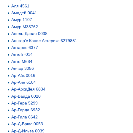
Аля 4561
Амадей 0041
Амур 1107
Амур М33762
Анель-Даная 0038
Аннгор'с Канис Астерикс 6279851
Антарес 6377
Антей -014
Анто М684
Анчар 3056
Ар-Айк 0016
Ар-Айн 6104
Ар-АрхиДея 6834
Ар-Вайда 0020
Ар-Гера 5299
Ар-Герда 6932
Ар-Гила 6642
Ар-Д-Брюс 0053
Ар-Д-Ильва 0039