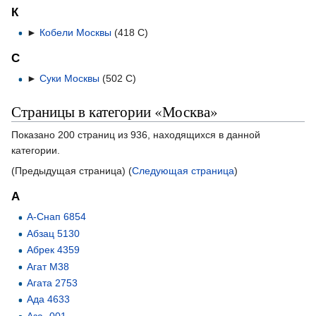
К
►
Кобели Москвы
‎
(418 С)
С
►
Суки Москвы
‎
(502 С)
Страницы в категории «Москва»
Показано 200 страниц из 936, находящихся в данной
категории.
(Предыдущая страница) (
Следующая страница
)
А
А-Снап 6854
Абзац 5130
Абрек 4359
Агат М38
Агата 2753
Ада 4633
Аза -001