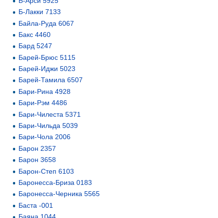
Б-Арси 5925
Б-Лакки 7133
Байла-Руда 6067
Бакс 4460
Бард 5247
Барей-Брюс 5115
Барей-Иджи 5023
Барей-Тамила 6507
Бари-Рина 4928
Бари-Рэм 4486
Бари-Чилеста 5371
Бари-Чильда 5039
Бари-Чола 2006
Барон 2357
Барон 3658
Барон-Степ 6103
Баронесса-Бриза 0183
Баронесса-Черника 5565
Баста -001
Баяна 1044