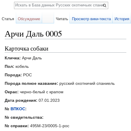
Поиск
Статья
Обсуждение
Читать
Просмотр вики-текста
История
Арчи Даль 0005
Перейти к:
навигация
,
поиск
Карточка собаки
Кличка:
Арчи Даль
Пол:
кобель
Порода:
РОС
Порода полное название:
русский охотничий спаниель
Окрас:
черно-белый с крапом
Дата рождения:
07.01.2023
№
ВПКОС
:
№ свидетельства:
№ справки:
495М-23/0005-1-рос