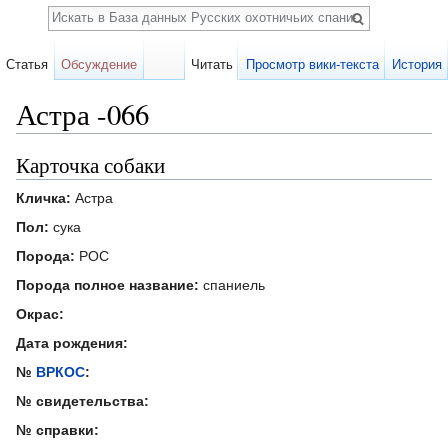
Поиск
Статья
Обсуждение
Читать
Просмотр вики-текста
История
Астра -066
Перейти к:
навигация
,
поиск
Карточка собаки
Кличка:
Астра
Пол:
сука
Порода:
РОС
Порода полное название:
спаниель
Окрас:
Дата рождения:
№
ВРКОС
:
№ свидетельства:
№ справки: