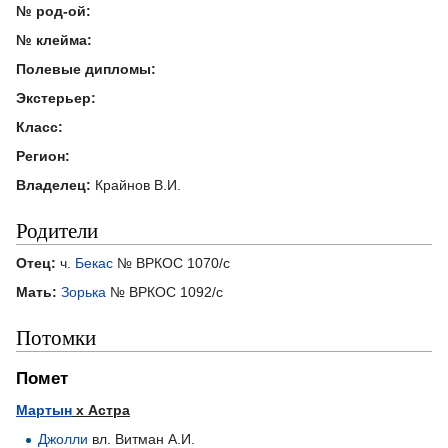
№ род-ой:
№ клейма:
Полевые дипломы:
Экстерьер:
Класс:
Регион:
Владелец:
Крайнов В.И.
Родители
Отец:
ч.
Бекас
№ ВРКОС 1070/с
Мать:
Зорька
№ ВРКОС 1092/с
Потомки
Помет
Мартын
х Астра
Джолли
вл. Витман А.И.