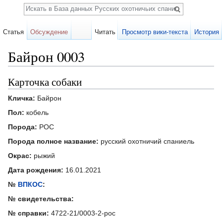
Поиск
Статья
Обсуждение
Читать
Просмотр вики-текста
История
Байрон 0003
Перейти к:
навигация
,
поиск
Карточка собаки
Кличка:
Байрон
Пол:
кобель
Порода:
РОС
Порода полное название:
русский охотничий спаниель
Окрас:
рыжий
Дата рождения:
16.01.2021
№
ВПКОС
:
№ свидетельства:
№ справки:
4722-21/0003-2-рос