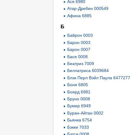
Ася 6980
Атар-Дребен 000549
Афина 6885
Б
Байрон 0003
Барон 0003
Барон 0007
Бася 0008
Беатриз 7009
Беллатриса 6039684
Блэк Перл Вэйл Паула 6477277
Боня 6805
Боярд 6981
Бруно 0008
Бумер 6949
Буран-Айтан 0002
Бьянка 6754
Бэкки 7033
Бэтси 0008