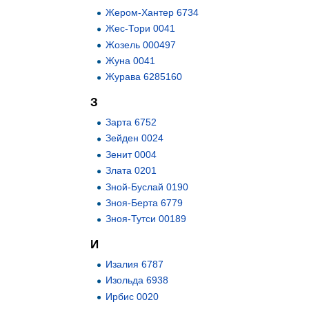
Жером-Хантер 6734
Жес-Тори 0041
Жозель 000497
Жуна 0041
Журава 6285160
З
Зарта 6752
Зейден 0024
Зенит 0004
Злата 0201
Зной-Буслай 0190
Зноя-Берта 6779
Зноя-Тутси 00189
И
Изалия 6787
Изольда 6938
Ирбис 0020