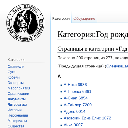
Категория
Обсуждение
Категория:Год рожд
Перейти к:
навигация
,
поиск
Страницы в категории «Го
Показано 200 страниц из 277, наход
Категории
(Предыдущая страница) (
Следующая
Спаниели
Суки
А
Кобели
Эксперты
А-Нокс 6936
Мероприятия
А-Пчелка 6861
Организации
А-Снап 6854
Документы
Литература
А-Тайлер 7200
История
Адель 0014
Персоналии
Азовский Бриз Елис 1072
Материалы
Айка 0007
Общества