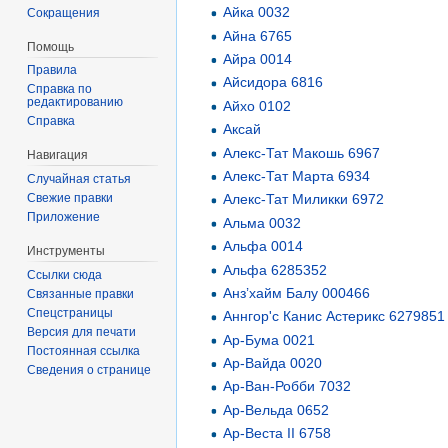
Айка 0032
Сокращения
Айна 6765
Помощь
Айра 0014
Правила
Айсидора 6816
Справка по
редактированию
Айхо 0102
Справка
Аксай
Алекс-Тат Макошь 6967
Навигация
Алекс-Тат Марта 6934
Случайная статья
Свежие правки
Алекс-Тат Миликки 6972
Приложение
Альма 0032
Альфа 0014
Инструменты
Альфа 6285352
Ссылки сюда
Анз’хайм Балу 000466
Связанные правки
Спецстраницы
Аннгор'с Канис Астерикс 6279851
Версия для печати
Ар-Бума 0021
Постоянная ссылка
Ар-Вайда 0020
Сведения о странице
Ар-Ван-Робби 7032
Ар-Вельда 0652
Ар-Веста II 6758