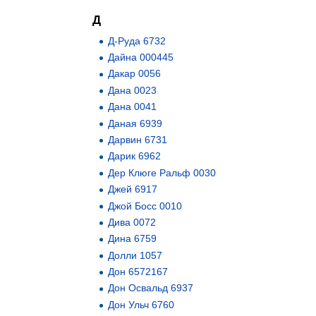
Д
Д-Руда 6732
Дайна 000445
Дакар 0056
Дана 0023
Дана 0041
Даная 6939
Дарвин 6731
Дарик 6962
Дер Клюге Ральф 0030
Джей 6917
Джой Босс 0010
Дива 0072
Дина 6759
Долли 1057
Дон 6572167
Дон Освальд 6937
Дон Ульч 6760