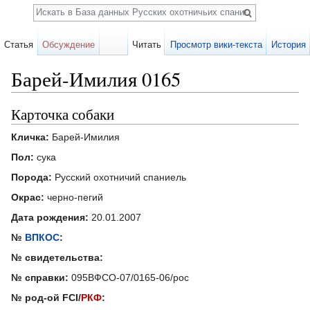
Поиск
Статья
Обсуждение
Читать
Просмотр вики-текста
История
Барей-Имилия 0165
Перейти к:
навигация
,
поиск
Карточка собаки
Кличка:
Барей-Имилия
Пол:
сука
Порода:
Русский охотничий спаниель
Окрас:
черно-пегий
Дата рождения:
20.01.2007
№
ВПКОС
:
№ свидетельства:
№ справки:
095ВФСО-07/0165-06/рос
№ род-ой FCI/
РКФ
: