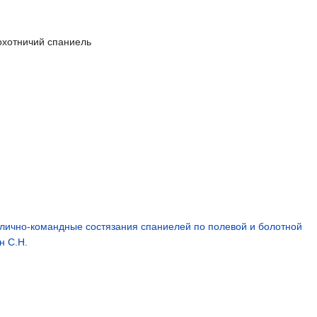
охотничий спаниель
е лично-командные состязания спаниелей по полевой и болотной
н С.Н.