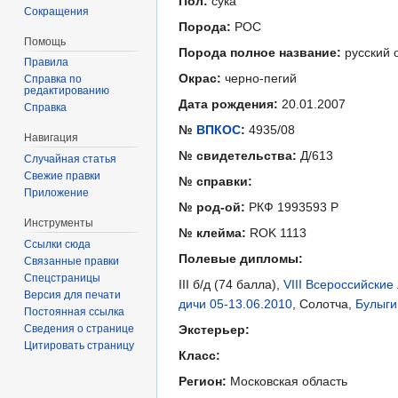
Пол:
сука
Сокращения
Порода:
РОС
Помощь
Порода полное название:
русский 
Правила
Окрас:
черно-пегий
Справка по
редактированию
Дата рождения:
20.01.2007
Справка
№
ВПКОС
:
4935/08
Навигация
№ свидетельства:
Д/613
Случайная статья
Свежие правки
№ справки:
Приложение
№ род-ой:
РКФ 1993593 Р
Инструменты
№ клейма:
ROK 1113
Ссылки сюда
Полевые дипломы:
Связанные правки
Спецстраницы
III б/д (74 балла),
VIII Всероссийски
Версия для печати
дичи 05-13.06.2010
, Солотча,
Булыги
Постоянная ссылка
Сведения о странице
Экстерьер:
Цитировать страницу
Класс:
Регион:
Московская область