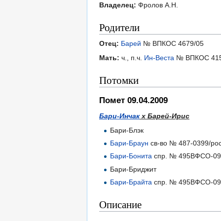
Владелец:
Фролов А.Н.
Родители
Отец:
Барей
№ ВПКОС 4679/05
Мать:
ч., п.ч.
Ин-Веста
№ ВПКОС 415
Потомки
Помет 09.04.2009
Бари-Инчак
х Барей-Ирис
Бари-Блэк
Бари-Браун
св-во № 487-0399/ро
Бари-Бонита
спр. № 495ВФСО-09/
Бари-Бриджит
Бари-Брайта
спр. № 495ВФСО-09/
Описание