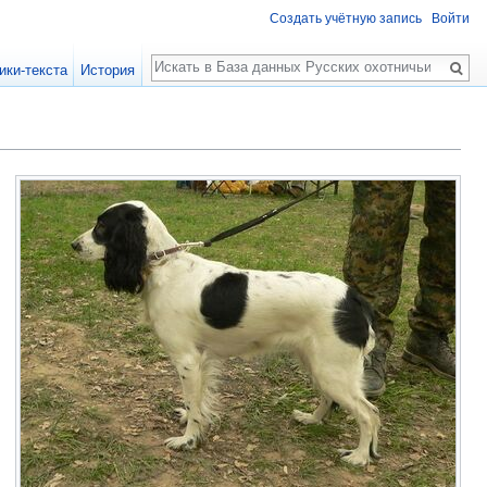
Создать учётную запись
Войти
Поиск
ики-текста
История