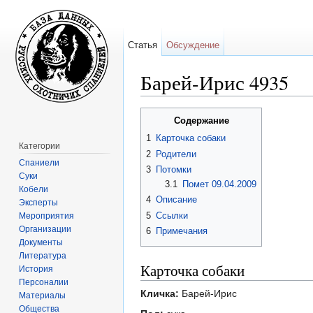
Статья
Обсуждение
Барей-Ирис 4935
Перейти к:
навигация
,
поиск
Содержание
1
Карточка собаки
Категории
2
Родители
Спаниели
3
Потомки
Суки
3.1
Помет 09.04.2009
Кобели
4
Описание
Эксперты
5
Ссылки
Мероприятия
Организации
6
Примечания
Документы
Литература
Карточка собаки
История
Персоналии
Кличка:
Барей-Ирис
Материалы
Общества