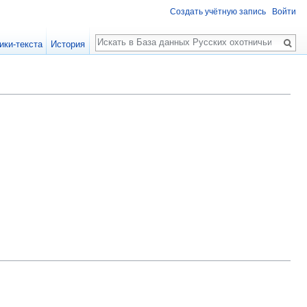
Создать учётную запись
Войти
Поиск
ики-текста
История