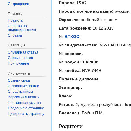
Порода:
РОС
Сокращения
Порода_полное название:
русский 
Помощь
Окрас:
черно-белый с крапом
Правила
Справка по
Дата рождения:
10.12.2019
редактированию
Справка
№
ВПКОС
:
№ свидетельства:
342-19/0001-03/
Навигация
Случайная статья
№ справки:
Свежие правки
№ род-ой FCI/РКФ:
Приложение
№ клейма:
RVP 7449
Инструменты
Полевые дипломы:
Ссылки сюда
Связанные правки
Экстерьер:
Спецстраницы
Класс:
Версия для печати
Постоянная ссылка
Регион:
Удмуртская республика, Вот
Сведения о странице
Владелец:
Бабин П.М.
Цитировать страницу
Родители