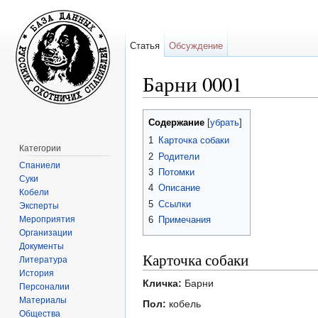
Статья
Обсуждение
Барни 0001
Перейти к:
навигация
,
поиск
Содержание
[
убрать
]
1
Карточка собаки
Категории
2
Родители
Спаниели
3
Потомки
Суки
4
Описание
Кобели
5
Ссылки
Эксперты
Мероприятия
6
Примечания
Организации
Документы
Карточка собаки
Литература
История
Кличка:
Барни
Персоналии
Материалы
Пол:
кобель
Общества