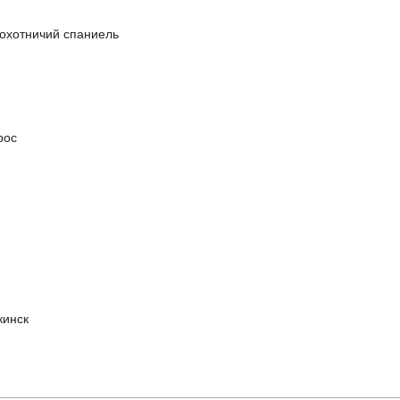
охотничий спаниель
рос
кинск