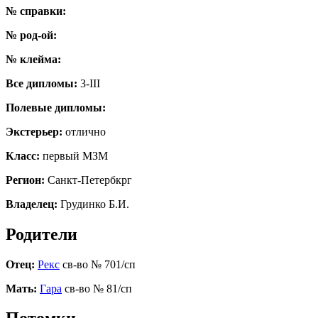
№ справки:
№ род-ой:
№ клейма:
Все дипломы:
3-III
Полевые дипломы:
Экстерьер:
отлично
Класс:
первый МЗМ
Регион:
Санкт-Петербкрг
Владелец:
Грудинко Б.И.
Родители
Отец:
Рекс
св-во № 701/сп
Мать:
Гара
св-во № 81/сп