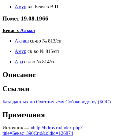
Амур
вл. Беляев В.П.
Помет 19.08.1966
Бекас х
Альма
Акташ
св-во № 813/сп
Амур
св-во № 815/сп
Ара
св-во № 814/сп
Описание
Ссылки
База данных по Охотничьему Собаководству (БОС)
Примечания
Источник — «
http://bdros.ru/index.php?
title=Бекас_390Спб&oldid=126874
»