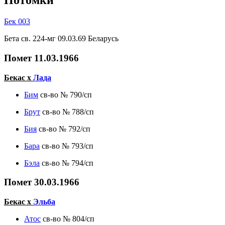
Потомки
Бек 003
Бета св. 224-мг 09.03.69 Беларусь
Помет 11.03.1966
Бекас х
Лада
Бим
св-во № 790/сп
Брут
св-во № 788/сп
Бия
св-во № 792/сп
Бара
св-во № 793/сп
Бэла
св-во № 794/сп
Помет 30.03.1966
Бекас х
Эльба
Атос
св-во № 804/сп