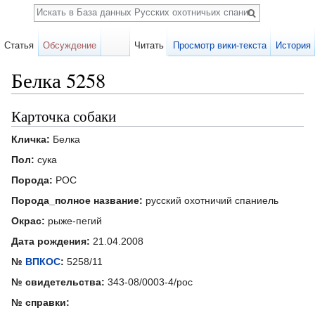
Поиск
Статья
Обсуждение
Читать
Просмотр вики-текста
История
Белка 5258
Перейти к:
навигация
,
поиск
Карточка собаки
Кличка:
Белка
Пол:
сука
Порода:
РОС
Порода_полное название:
русский охотничий спаниель
Окрас:
рыже-пегий
Дата рождения:
21.04.2008
№
ВПКОС
:
5258/11
№ свидетельства:
343-08/0003-4/рос
№ справки: