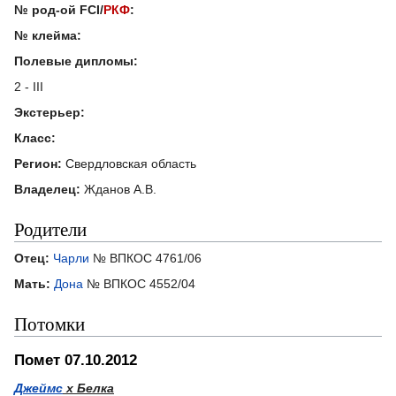
№ род-ой FCI/
РКФ
:
№ клейма:
Полевые дипломы:
2 - III
Экстерьер:
Класс:
Регион:
Свердловская область
Владелец:
Жданов А.В.
Родители
Отец:
Чарли
№ ВПКОС 4761/06
Мать:
Дона
№ ВПКОС 4552/04
Потомки
Помет 07.10.2012
Джеймс
х Белка