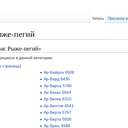
Читать
Просмотр в
ыже-пегий
рас Рыже-пегий»
дящихся в данной категории.
 страница
)
Ар-Байрон 6508
Ар-Бард 6436
Ар-Барса 5786
Ар-Бекас 6644
Ар-Белка 6310
Ар-Бентли 6541
Ар-Берта 5767
Ар-Берта 5826
Ар-Брюс 6588