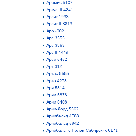
Арамис 5107
Аргус III 4241
Арзик 1933
Арзик II 3813
Аро -002
Арс 3555
Арс 3863
Арс II 4449
Арси 6452
Арт 312
Артас 5555
Арто 4278
Арч 5814
Арчи 5878
Арчи 6408
Арчи-Лорд 5562
Арчибальд 4788
Арчибальд 5842
Арчибальт с Полей Сибирских 6171