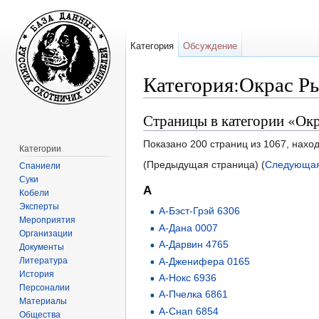
Категория
Обсуждение
Категория:Окрас Р
Перейти к:
навигация
,
поиск
Страницы в категории «Ок
Показано 200 страниц из 1067, нахо
Категории
(Предыдущая страница) (
Следующая
Спаниели
Суки
А
Кобели
Эксперты
А-Бэст-Грэй 6306
Мероприятия
А-Дана 0007
Организации
А-Дарвин 4765
Документы
Литература
А-Дженифера 0165
История
А-Нокс 6936
Персоналии
А-Пчелка 6861
Материалы
А-Снап 6854
Общества