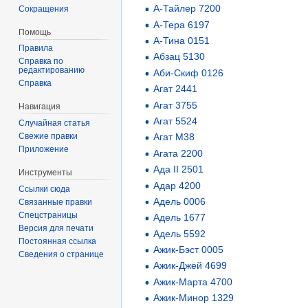
А-Тайлер 7200
Сокращения
А-Тера 6197
Помощь
А-Тина 0151
Правила
Абзац 5130
Справка по
редактированию
Аби-Скиф 0126
Справка
Агат 2441
Агат 3755
Навигация
Агат 5524
Случайная статья
Свежие правки
Агат М38
Приложение
Агата 2200
Ада II 2501
Инструменты
Адар 4200
Ссылки сюда
Адель 0006
Связанные правки
Спецстраницы
Адель 1677
Версия для печати
Адель 5592
Постоянная ссылка
Ажик-Бэст 0005
Сведения о странице
Ажик-Джей 4699
Ажик-Марта 4700
Ажик-Минор 1329