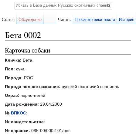
Поиск
Статья
Обсуждение
Читать
Просмотр вики-текста
История
Бета 0002
Перейти к:
навигация
,
поиск
Карточка собаки
Кличка:
Бета
Пол:
сука
Порода:
РОС
Порода полное название:
русский охотничий спаниель
Окрас:
черно-пегий
Дата рождения:
29.04.2000
№
ВПКОС
:
№ свидетельства:
№ справки:
085-00/0002-01/рос