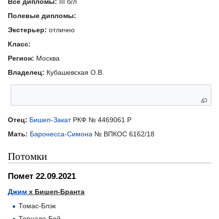
Все дипломы:
III б/л
Полевые дипломы:
Экстерьер:
отлично
Класс:
Регион:
Москва
Владелец:
Кубашевская О.В.
Родители
Отец:
Бишеп-Закат
РКФ № 4469061 Р
Мать:
Баронесса-Симона
№ ВПКОС 6162/18
Потомки
Помет 22.09.2021
Джим
х Бишеп-Бранта
Томас-Блэк
Торнадо-Бой