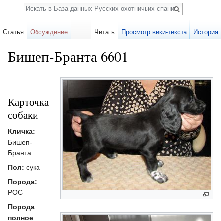
Поиск
Статья
Обсуждение
Читать
Просмотр вики-текста
История
Бишеп-Бранта 6601
Перейти к:
навигация
,
поиск
Карточка
собаки
Кличка:
Бишеп-
Бранта
Пол:
сука
Порода:
РОС
Порода
полное