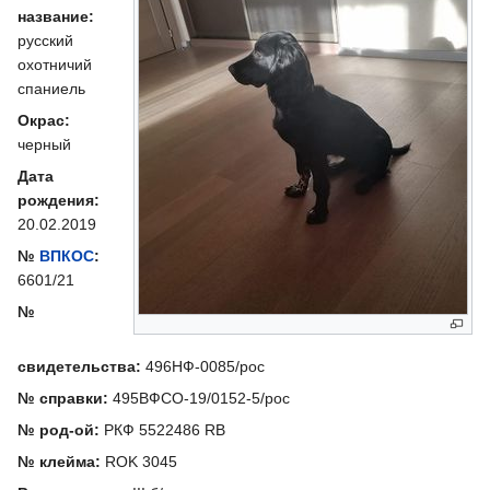
название:
русский
охотничий
спаниель
Окрас:
черный
Дата
рождения:
20.02.2019
№
ВПКОС
:
6601/21
№
свидетельства:
496НФ-0085/рос
№ справки:
495ВФСО-19/0152-5/рос
№ род-ой:
РКФ 5522486 RB
№ клейма:
ROK 3045