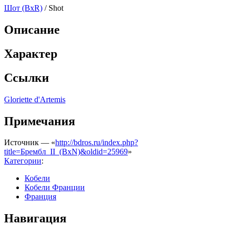
Шот (BxR)
/ Shot
Описание
Характер
Ссылки
Gloriette d'Artemis
Примечания
Источник — «
http://bdros.ru/index.php?
title=Брембл_II_(BxN)&oldid=25969
»
Категории
:
Кобели
Кобели Франции
Франция
Навигация