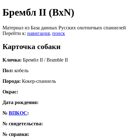
Брембл II (BxN)
Материал из База данных Русских охотничьих спаниелей
Перейти к:
навигация
,
поиск
Карточка собаки
Кличка:
Брембл II / Bramble II
Пол:
кобель
Порода:
Кокер-спаниель
Окрас:
Дата рождения:
№
ВПКОС
:
№ свидетельства:
№ справки: