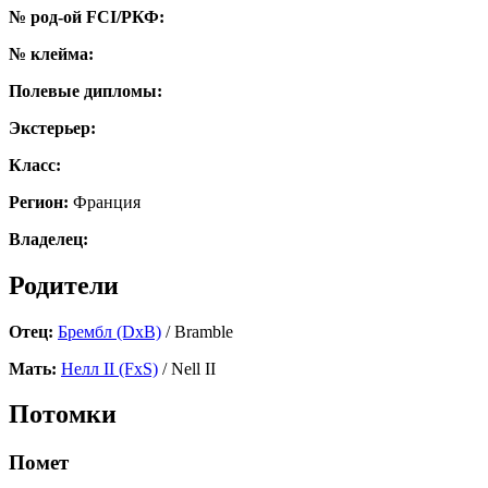
№ род-ой FCI/РКФ:
№ клейма:
Полевые дипломы:
Экстерьер:
Класс:
Регион:
Франция
Владелец:
Родители
Отец:
Брембл (DxB)
/ Bramble
Мать:
Нелл II (FxS)
/ Nell II
Потомки
Помет