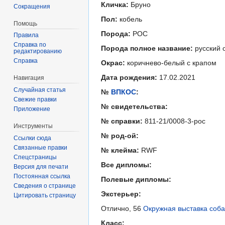
Кличка:
Бруно
Сокращения
Пол:
кобель
Помощь
Порода:
РОС
Правила
Справка по
Порода полное название:
русский 
редактированию
Справка
Окрас:
коричнево-белый с крапом
Дата рождения:
17.02.2021
Навигация
Случайная статья
№
ВПКОС
:
Свежие правки
№ свидетельства:
Приложение
№ справки:
811-21/0008-3-рос
Инструменты
№ род-ой:
Ссылки сюда
Связанные правки
№ клейма:
RWF
Спецстраницы
Все дипломы:
Версия для печати
Постоянная ссылка
Полевые дипломы:
Сведения о странице
Экстерьер:
Цитировать страницу
Отлично, 56
Окружная выставка соба
Класс: