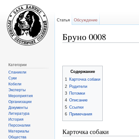
Статья
Обсуждение
Бруно 0008
Перейти к:
навигация
,
поиск
Категории
Содержание
Спаниели
Суки
1
Карточка собаки
Кобели
2
Родители
Эксперты
3
Потомки
Мероприятия
4
Описание
Организации
5
Ссылки
Документы
Литература
6
Примечания
История
Персоналии
Карточка собаки
Материалы
Общества