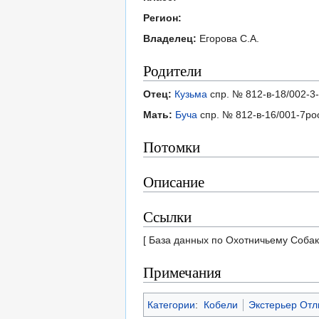
Регион:
Владелец:
Егорова С.А.
Родители
Отец:
Кузьма
спр. № 812-в-18/002-3
Мать:
Буча
спр. № 812-в-16/001-7ро
Потомки
Описание
Ссылки
[ База данных по Охотничьему Собак
Примечания
Категории
:
Кобели
Экстерьер Отл