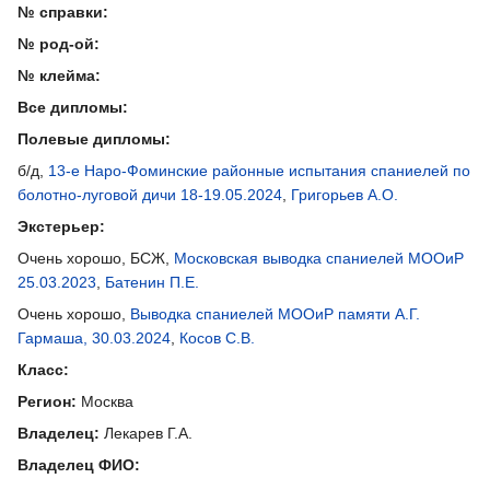
№ справки:
№ род-ой:
№ клейма:
Все дипломы:
Полевые дипломы:
б/д,
13-е Наро-Фоминские районные испытания спаниелей по
болотно-луговой дичи 18-19.05.2024
,
Григорьев А.О.
Экстерьер:
Очень хорошо, БСЖ,
Московская выводка спаниелей МООиР
25.03.2023
,
Батенин П.Е.
Очень хорошо,
Выводка спаниелей МООиР памяти А.Г.
Гармаша, 30.03.2024
,
Косов С.В.
Класс:
Регион:
Москва
Владелец:
Лекарев Г.А.
Владелец ФИО: