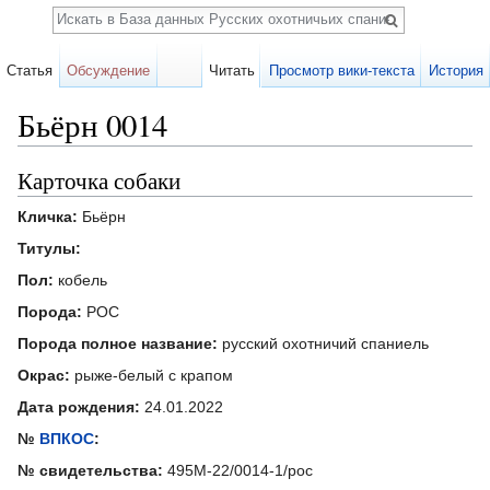
Поиск
Статья
Обсуждение
Читать
Просмотр вики-текста
История
Бьёрн 0014
Перейти к:
навигация
,
поиск
Карточка собаки
Кличка:
Бьёрн
Титулы:
Пол:
кобель
Порода:
РОС
Порода полное название:
русский охотничий спаниель
Окрас:
рыже-белый с крапом
Дата рождения:
24.01.2022
№
ВПКОС
:
№ свидетельства:
495М-22/0014-1/рос