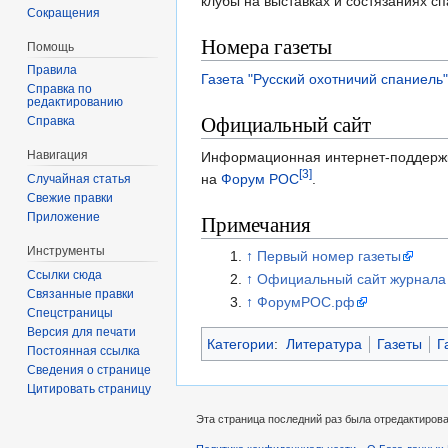
клубы на выставках и состязаниях с
Сокращения
Номера газеты
Помощь
Правила
Газета "Русский охотничий спаниель
Справка по
редактированию
Официальный сайт
Справка
Навигация
Информационная интернет-поддержк
[3]
на
Форум РОС
.
Случайная статья
Свежие правки
Приложение
Примечания
Инструменты
↑
Первый номер газеты
Ссылки сюда
↑
Официальный сайт журнала
Связанные правки
↑
ФорумРОС.рф
Спецстраницы
Версия для печати
Категории
:
Литература
Газеты
Г
Постоянная ссылка
Сведения о странице
Цитировать страницу
Эта страница последний раз была отредактирован