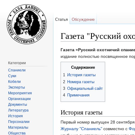
Статья
Обсуждение
Газета "Русский ох
Перейти к:
навигация
,
поиск
Газета «Русский охотничий спани
издание полностью посвященное п
Категории
Содержание
Спаниели
1
История газеты
Суки
Кобели
2
Номера газеты
Эксперты
3
Официальный сайт
Мероприятия
4
Примечания
Организации
Документы
История газеты
Литература
История
Персоналии
Первый номер выпущен 28 сентября
Материалы
Журналу "Спаниель"
совместно с
Фо
Общества