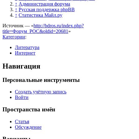
↑
Администрация форума
↑
Русская поддержка phpBB
↑
Статистика Майл.ру
Источник — «
http://bdros.ru/index.php?
title=Форум_РОС&oldid=20681
»
Категории
:
Литература
Интернет
Навигация
Персональные инструменты
Создать учётную запись
Войти
Пространства имён
Статья
Обсуждение
Варианты