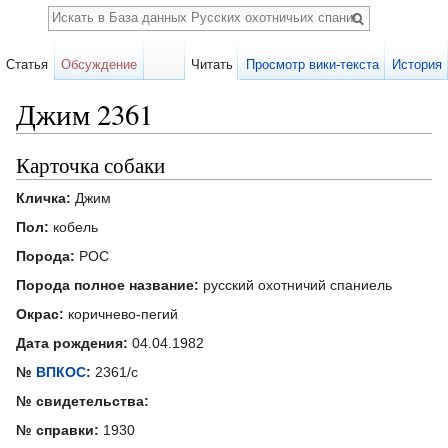
Поиск
Статья
Обсуждение
Читать
Просмотр вики-текста
История
Джим 2361
Перейти к:
навигация
,
поиск
Карточка собаки
Кличка:
Джим
Пол:
кобель
Порода:
РОС
Порода полное название:
русский охотничий спаниель
Окрас:
коричнево-пегий
Дата рождения:
04.04.1982
№
ВПКОС
:
2361/с
№ свидетельства:
№ справки:
1930