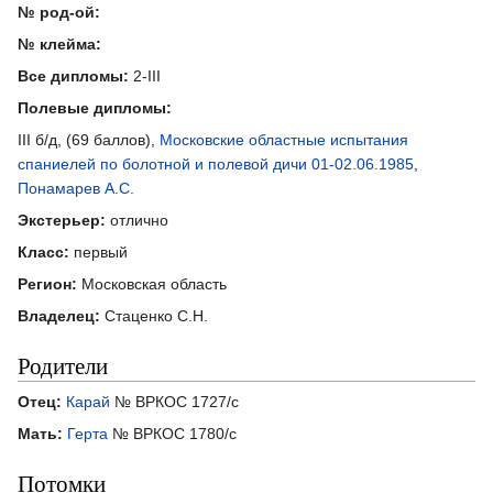
№ род-ой:
№ клейма:
Все дипломы:
2-III
Полевые дипломы:
III б/д, (69 баллов),
Московские областные испытания
спаниелей по болотной и полевой дичи 01-02.06.1985
,
Понамарев А.С.
Экстерьер:
отлично
Класс:
первый
Регион:
Московская область
Владелец:
Стаценко С.Н.
Родители
Отец:
Карай
№ ВРКОС 1727/с
Мать:
Герта
№ ВРКОС 1780/с
Потомки