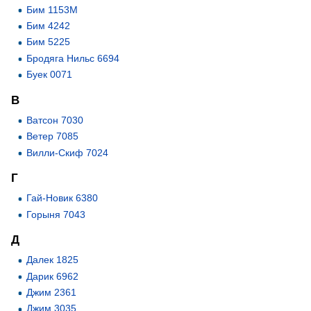
Бим 1153М
Бим 4242
Бим 5225
Бродяга Нильс 6694
Буек 0071
В
Ватсон 7030
Ветер 7085
Вилли-Скиф 7024
Г
Гай-Новик 6380
Горыня 7043
Д
Далек 1825
Дарик 6962
Джим 2361
Джим 3035