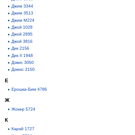
Джим 3344
Джим 3513
Джим М224
Джой 1028
Джой 2895
Джой 3816
Дик 2156
Дик II 1948
Дэвис 3050
Дэмис 2150
Е
Ерошка-Бим 4786
Ж
Жокер 5724
К
Карай 1727