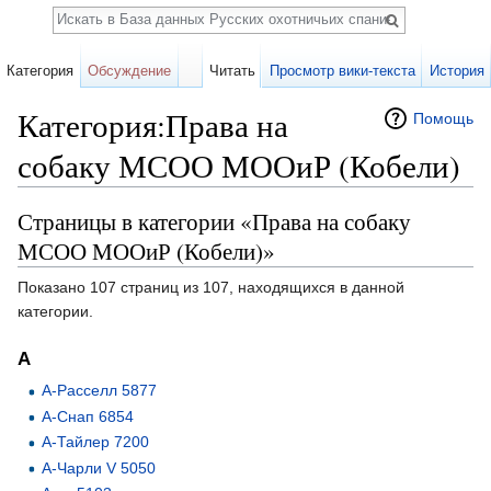
Поиск
Категория
Обсуждение
Читать
Просмотр вики-текста
История
Категория:Права на
Помощь
собаку МСОО МООиР (Кобели)
Перейти к:
навигация
,
поиск
Страницы в категории «Права на собаку
МСОО МООиР (Кобели)»
Показано 107 страниц из 107, находящихся в данной
категории.
А
А-Расселл 5877
А-Снап 6854
А-Тайлер 7200
А-Чарли V 5050