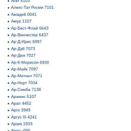
Агат 5103
Алекс-Тат Росми 7101
Амадей 0041
Амур 1107
Ар-Бест-Флай 6643
Ар-Винчестер 6437
Ар-Д-Ирис 6997
Ар-Дэй 7073
Ар-Дюк 7027
Ар-К-Морисон 6930
Ар-Майк 7097
Ар-Митчел 7071
Ар-Норт 7034
Ар-Симба 7138
Арамис 5107
Арап 4452
Арго 3949
Аргус III 4241
Арзик 1933
Арно -005