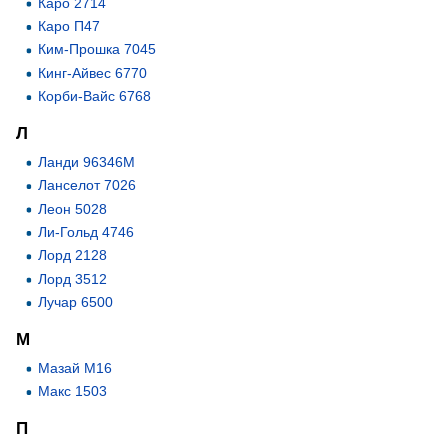
Каро 2714
Каро П47
Ким-Прошка 7045
Кинг-Айвес 6770
Корби-Вайс 6768
Л
Ланди 96346М
Ланселот 7026
Леон 5028
Ли-Гольд 4746
Лорд 2128
Лорд 3512
Лучар 6500
М
Мазай М16
Макс 1503
П