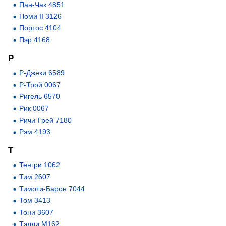
Пан-Чак 4851
Поми II 3126
Портос 4104
Пэр 4168
Р
Р-Джеки 6589
Р-Трой 0067
Ригель 6570
Рик 0067
Ричи-Грей 7180
Рэм 4193
Т
Тенгри 1062
Тим 2607
Тимоти-Барон 7044
Том 3413
Тони 3607
Тэдди М162