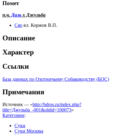
Помет
п.ч.
Даль
х Джульба
Сяо
вл. Коржов В.П.
Описание
Характер
Ссылки
База данных по Охотничьему Собаководству (БОС)
Примечания
Источник — «
http://bdros.ru/index.php?
title=Джульба_-001&oldid=100073
»
Категории
:
Суки
Суки Москвы