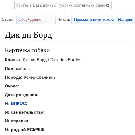
Поиск
Статья
Обсуждение
Читать
Просмотр вики-текста
История
Дик ди Борд
Перейти к:
навигация
,
поиск
Карточка собаки
Кличка:
Дик ди Борд / Dick des Bordes
Пол:
кобель
Порода:
Кокер-спаниель
Окрас:
Дата рождения:
№
ВПКОС
:
№ свидетельства:
№ справки:
№ род-ой FCI/РКФ: