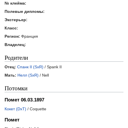
№ клейма:
Полевые дипломы:
Экстерьер:
Класс:
Регион:
Франция
Владелец:
Родители
Отец:
Спанк II (SxR)
/ Spank II
Мать:
Нелл (SxR)
/ Nell
Потомки
Помет 06.03.1897
Кокет (DxT)
/ Coquette
Помет