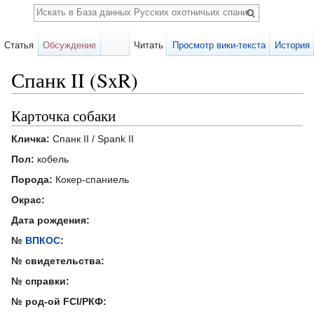
Поиск
Статья
Обсуждение
Читать
Просмотр вики-текста
История
Спанк II (SxR)
Перейти к:
навигация
,
поиск
Карточка собаки
Кличка:
Спанк II / Spank II
Пол:
кобель
Порода:
Кокер-спаниель
Окрас:
Дата рождения:
№
ВПКОС
:
№ свидетельства:
№ справки:
№ род-ой FCI/РКФ: