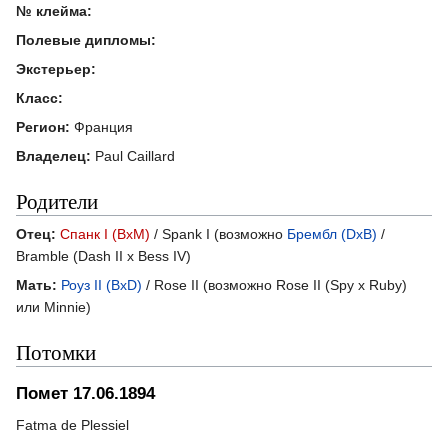
№ клейма:
Полевые дипломы:
Экстерьер:
Класс:
Регион:
Франция
Владелец:
Paul Caillard
Родители
Отец:
Спанк I (BxM)
/ Spank I (возможно
Брембл (DxB)
/
Bramble (Dash II x Bess IV)
Мать:
Роуз II (BxD)
/ Rose II (возможно Rose II (Spy x Ruby)
или Minnie)
Потомки
Помет 17.06.1894
Fatma de Plessiel