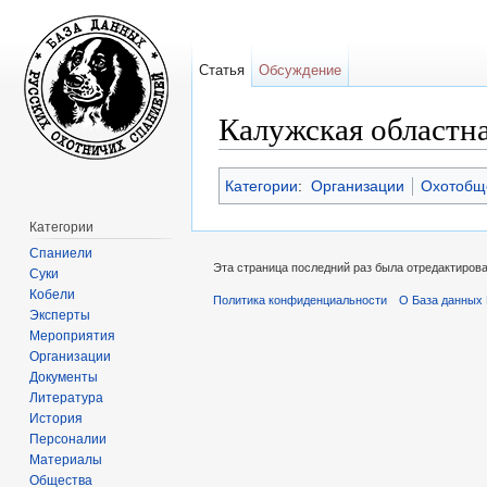
Статья
Обсуждение
Калужская областн
Перейти к:
навигация
,
поиск
Категории
:
Организации
Охотобщ
Категории
Спаниели
Эта страница последний раз была отредактирован
Суки
Кобели
Политика конфиденциальности
О База данных 
Эксперты
Мероприятия
Организации
Документы
Литература
История
Персоналии
Материалы
Общества