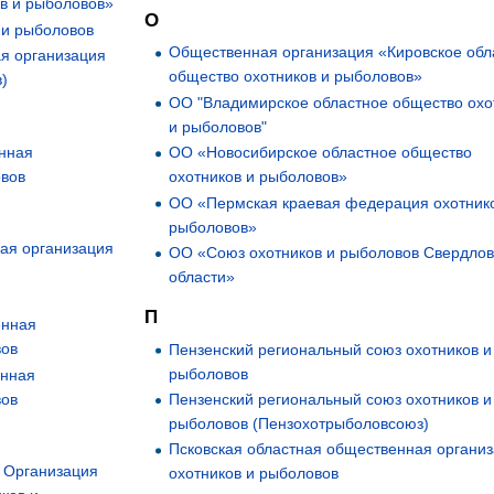
в и рыболовов»
О
 и рыболовов
Общественная организация «Кировское обл
я организация
общество охотников и рыболовов»
в)
ОО "Владимирское областное общество охо
и рыболовов"
нная
ОО «Новосибирское областное общество
овов
охотников и рыболовов»
ОО «Пермская краевая федерация охотник
рыболовов»
ая организация
ОО «Союз охотников и рыболовов Свердлов
области»
П
енная
вов
Пензенский региональный союз охотников и
рыболовов
енная
вов
Пензенский региональный союз охотников и
рыболовов (Пензохотрыболовсоюз)
Псковская областная общественная органи
 Организация
охотников и рыболовов