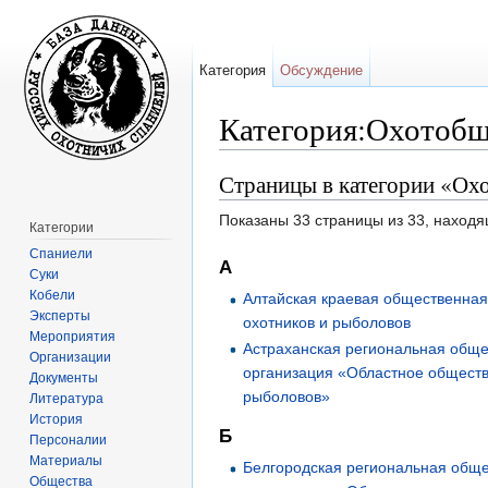
Категория
Обсуждение
Категория:Охотобщ
Перейти к:
навигация
,
поиск
Страницы в категории «Ох
Показаны 33 страницы из 33, находя
Категории
Спаниели
А
Суки
Кобели
Алтайская краевая общественная
Эксперты
охотников и рыболовов
Мероприятия
Астраханская региональная общ
Организации
организация «Областное обществ
Документы
рыболовов»
Литература
История
Б
Персоналии
Материалы
Белгородская региональная общ
Общества