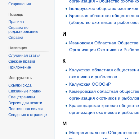
организация «Общество охотнико
Сокращения
Белорусское общество охотников
Помощь
Брянская областная общественна
Правила
(общество охотников и рыболово
Справка по
редактированию
И
Справка
Ивановская Областная Обществе
Навигация
Организация Охотников и Рыбол
Случайная статья
К
Свежие правки
Приложение
Калужская областная общественн
охотников и рыболовов
Инструменты
Калужская ООООиР
Ссылки сюда
Кемеровская областная обществ
Связанные правки
Спецстраницы
организация охотников и рыболо
Версия для печати
Краснодарская краевая обществ
Постоянная ссылка
организация охотников и рыболо
Сведения о странице
М
Межрегиональная Общественная