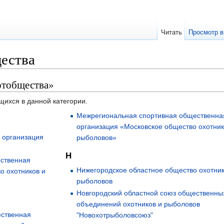
Читать
Просмотр в
ества
отобщества»
щихся в данной категории.
Межрегиональная спортивная общественна
организация «Московское общество охотник
 организация
рыболовов»
Н
ественная
Нижегородское областное общество охотник
о охотников и
рыболовов
Новгородский областной союз общественны
объединений охотников и рыболовов
ественная
"Новохотрыболовсоюз"