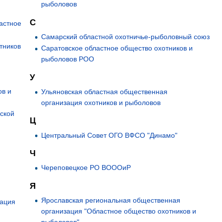
рыболовов
С
астное
Самарский областной охотничье-рыболовный союз
тников
Саратовское областное общество охотников и
рыболовов РОО
У
ов и
Ульяновская областная общественная
организация охотников и рыболовов
ской
Ц
Центральный Совет ОГО ВФСО "Динамо"
Ч
Череповецкое РО ВОООиР
Я
Ярославская региональная общественная
зация
организация "Областное общество охотников и
рыболовов"