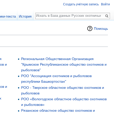
Создать учётную запись
Войти
Поиск
ики-текста
История
Помощь
я
Региональная Общественная Организация
ов и
"Крымское Республиканское общество охотников и
рыболовов"
РОО "Ассоциация охотников и рыболовов
республики Башкортостан"
ов и
РОО - Тверское областное общество охотников и
рыболовов
х
РОО «Вологодское областное общество охотников
и рыболовов»
Рязанское областное общество охотников и