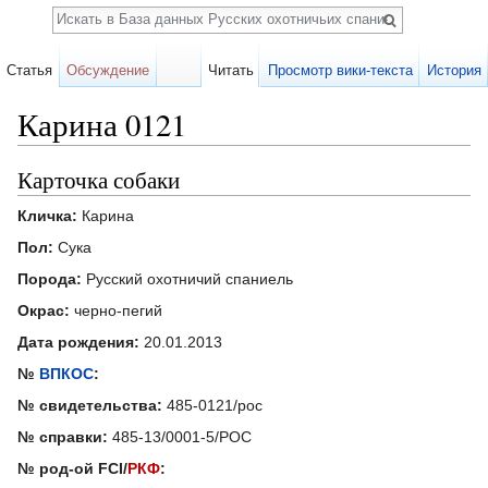
Поиск
Статья
Обсуждение
Читать
Просмотр вики-текста
История
Карина 0121
Перейти к:
навигация
,
поиск
Карточка собаки
Кличка:
Карина
Пол:
Сука
Порода:
Русский охотничий спаниель
Окрас:
черно-пегий
Дата рождения:
20.01.2013
№
ВПКОС
:
№ свидетельства:
485-0121/рос
№ справки:
485-13/0001-5/РОС
№ род-ой FCI/
РКФ
: